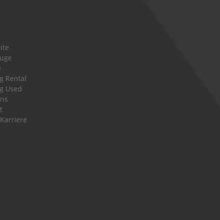
ite
euge
e
g Rental
g Used
uns
t
 Karriere