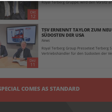
Royal Terberg Gruppe, wird den Vorsitz am
Okt
12
TSV ERNENNT TAYLOR ZUM NEU
SÜDOSTEN DER USA
News
Royal Terberg Group Pressetext Terberg S
Vertriebshändler für den Südosten der Ver
Dez
11
CIAL COMES AS STANDARD