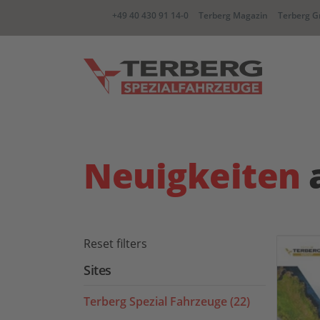
+49 40 430 91 14-0
Terberg Magazin
Terberg G
YT Zugmaschine
BC Wec
Neuigkeiten
CC container Carrier
RR Zwe
Reset filters
Sites
Terberg Spezial Fahrzeuge (22)