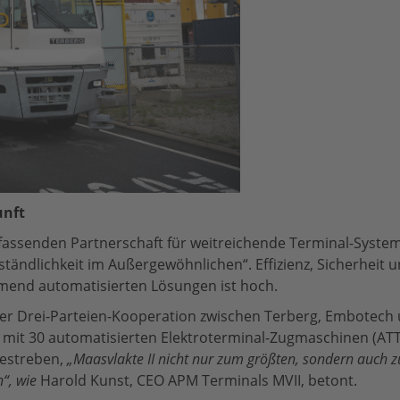
unft
fassenden Partnerschaft für weitreichende Terminal-System
erständlichkeit im Außergewöhnlichen“. Effizienz, Sicherhei
hmend automatisierten Lösungen ist hoch.
 der Drei-Parteien-Kooperation zwischen Terberg, Embotech 
) mit 30 automatisierten Elektroterminal-Zugmaschinen (AT
Bestreben,
„Maasvlakte II nicht nur zum größten, sondern auch zu
n“, wie
Harold Kunst, CEO APM Terminals MVII, betont.