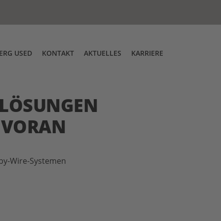
ERG USED
KONTAKT
AKTUELLES
KARRIERE
g
tskontrolle
Über uns
Messen
DT Low Entry Zugmaschine
-LÖSUNGEN
G VORAN
e-by-Wire-Systemen