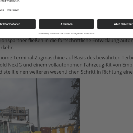
de ist dabei eine nahtlose Integration der automatisierte
– Terberg, Embotech und Arnold NextG
ration arbeitet Terberg mit Embotech und Arnold NextG zus
nspartner fließen in die fortschrittliche Entwicklung aut
erkehr.
onome Terminal-Zugmaschine auf Basis des bewährten Terb
old NextG und einem vollautonomen Fahrzeug-Kit von Embo
stellt einen weiteren wesentlichen Schritt in Richtung einer