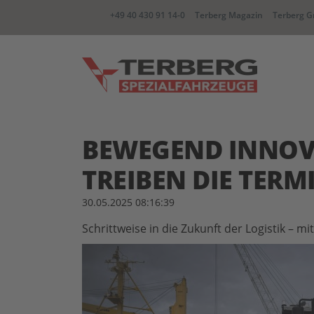
+49 40 430 91 14-0
Terberg Magazin
Terberg G
YT Zugmaschine
BC Wec
BEWEGEND INNOV
TREIBEN DIE TER
CC container Carrier
RR Zwe
30.05.2025 08:16:39
Schrittweise in die Zukunft der Logistik – 