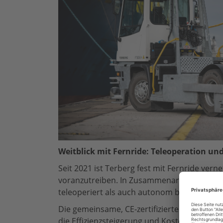
Weitblick mit Fernride: Teleoperation u
Seit 2021 ist Terberg fest mit Fernride ve
voranzutreiben. In Zusammenarbeit mit dem
teleoperiert als auch autonom betrieben w
Die gemeinsame, CE-zertifizierte Lösung de
die Effizienzsteigerung und Kostensenkung 