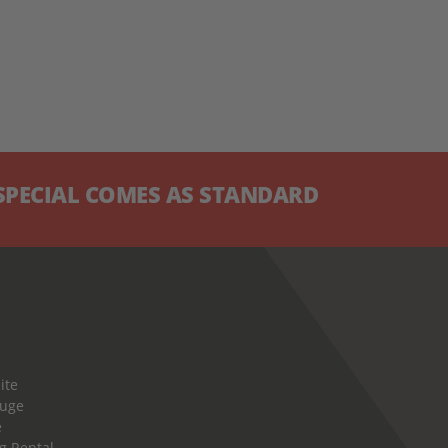
CIAL COMES AS STANDARD
ite
euge
e
g Rental