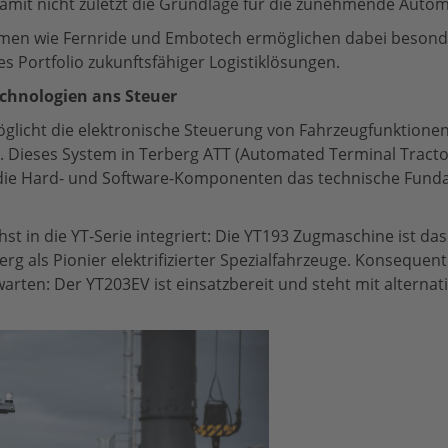
damit nicht zuletzt die Grundlage für die zunehmende Autom
hmen wie Fernride und Embotech ermöglichen dabei besond
s Portfolio zukunftsfähiger Logistiklösungen.
Technologien ans Steuer
glicht die elektronische Steuerung von Fahrzeugfunktion
 Dieses System in Terberg ATT (Automated Terminal Tractor
die Hard- und Software-Komponenten das technische Funda
t in die YT-Serie integriert: Die YT193 Zugmaschine ist das 
rg als Pionier elektrifizierter Spezialfahrzeuge. Konsequent
h warten: Der YT203EV ist einsatzbereit und steht mit alter