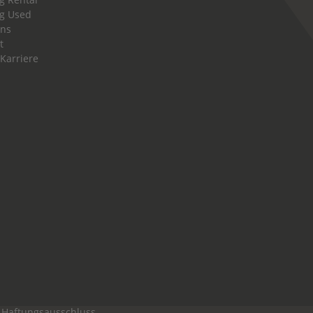
g Used
uns
t
 Karriere
Haftungsausschluss