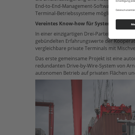
End-to-End-Management-Software von Fernri
Terminal-Betriebssysteme möglich.
Vereintes Know-how für Systemlösungen 
In einer einzigartigen Drei-Parteien-Koope
gebündelten Erfahrungswerte der Kooperatio
vergleichbare private Terminals mit Mischv
Das erste gemeinsame Projekt ist eine aut
redundanten Drive-by-Wire-System von Arn
autonomen Betrieb auf privaten Flächen und 