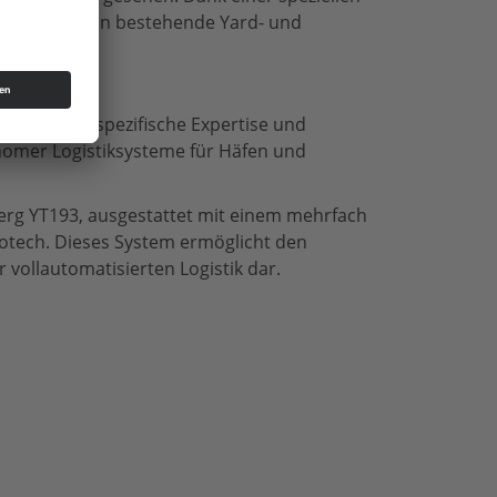
n Fahrzeuge in bestehende Yard- und
ammen. Die spezifische Expertise und
onomer Logistiksysteme für Häfen und
erg YT193, ausgestattet mit einem mehrfach
tech. Dieses System ermöglicht den
 vollautomatisierten Logistik dar.