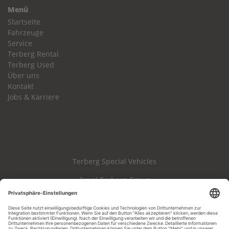
Menü
Startseite
Fahrzeuge
Service
Terberg Rental
Terberg Used
Über uns
Kontakt
Jobs & Karriere
Terberg Special Vehicles
Royal Terberg Group
Haftungsausschluss
Impressum