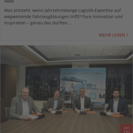
PARTNERSCHAFT
News
Was entsteht, wenn jahrzehntelange Logistik-Expertise auf
wegweisende Fahrzeuglösungen trifft? Pure Innovation und
Inspiration – genau das durften...
MEHR LESEN
Jan
09