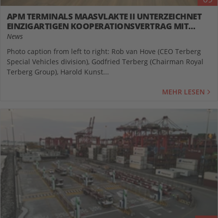
APM TERMINALS MAASVLAKTE II UNTERZEICHNET
EINZIGARTIGEN KOOPERATIONSVERTRAG MIT
EMBOTECH UND TERBERG FÜR DEN KAUF UND DIE
News
IMPLEMENTIERUNG VON 30 ELEKTRISCHEN
Photo caption from left to right: Rob van Hove (CEO Terberg
AUTOMATISIERTEN TERMINAL-TRUCKS
Special Vehicles division), Godfried Terberg (Chairman Royal
Terberg Group), Harold Kunst...
MEHR LESEN