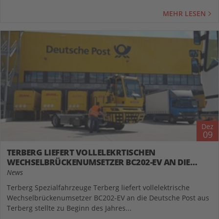
MEHR LESEN
Dez
09
TERBERG LIEFERT VOLLELEKRTISCHEN
WECHSELBRÜCKENUMSETZER BC202-EV AN DIE
DEUTSCHE POST AUS
News
Terberg Spezialfahrzeuge Terberg liefert vollelektrische
Wechselbrückenumsetzer BC202-EV an die Deutsche Post aus
Terberg stellte zu Beginn des Jahres...