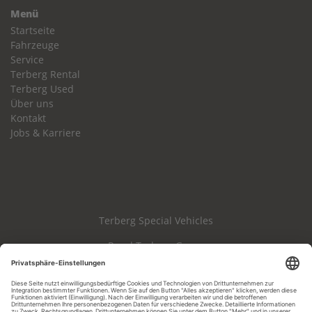
Menü
Startseite
Fahrzeuge
Service
Terberg Rental
Terberg Used
Über uns
Kontakt
Jobs & Karriere
Terberg Special Vehicles
Royal Terberg Group
Haftungsausschluss
Impressum