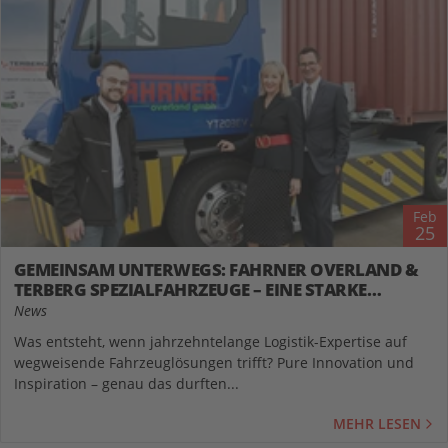
Feb
25
GEMEINSAM UNTERWEGS: FAHRNER OVERLAND &
TERBERG SPEZIALFAHRZEUGE – EINE STARKE
PARTNERSCHAFT
News
Was entsteht, wenn jahrzehntelange Logistik-Expertise auf
wegweisende Fahrzeuglösungen trifft? Pure Innovation und
Inspiration – genau das durften...
MEHR LESEN