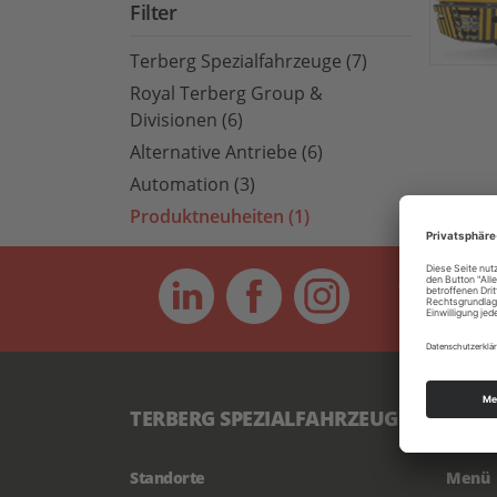
Filter
Terberg Spezialfahrzeuge (7)
Royal Terberg Group &
Divisionen (6)
Alternative Antriebe (6)
Automation (3)
Produktneuheiten (1)
WHERE SPE
TERBERG SPEZIALFAHRZEUGE GMBH
Standorte
Menü