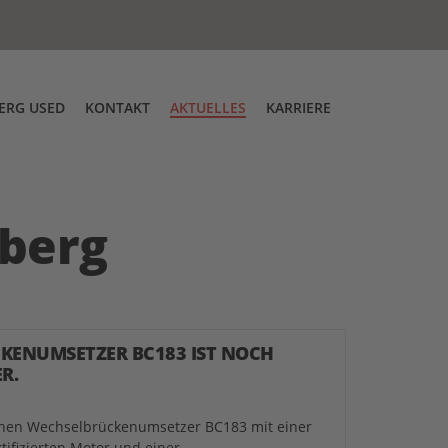
ERG USED
KONTAKT
AKTUELLES
KARRIERE
g
tskontrolle
Über uns
Messen
DT Low Entry Zugmaschine
berg
KENUMSETZER BC183 IST NOCH
R.
einen Wechselbrückenumsetzer BC183 mit einer
ifizierten Motor und einer...