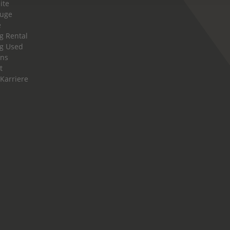
ite
euge
e
g Rental
g Used
uns
t
 Karriere