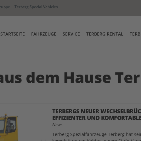
ruppe
Terberg Special Vehicles
STARTSEITE
FAHRZEUGE
SERVICE
TERBERG RENTAL
TERB
Full-Service & Garantieabwicklun
Terberg Rental Abfahr
hselbrückenumsetzer
RT Industriezugmaschine
Ersatzteile
aus dem Hause Ter
Terberg Academy
iwege Fahrzeug
Terberg Connect
TERBERGS NEUER WECHSELBRÜC
EFFIZIENTER UND KOMFORTABLE
News
Terberg Spezialfahrzeuge Terberg hat s
komplett neuen Kabine, einem Stufe-V-zert