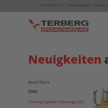
+49 40 430 91 14-0
Terberg Magazin
Terberg G
YT Zugmaschine
BC Wec
Neuigkeiten
CC container Carrier
RR Zwe
Reset filters
Sites
Terberg Spezial Fahrzeuge (22)